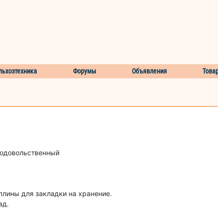
льхозтехника
Форумы
Объявления
Това
родовольственный
лины для закладки на хранение.
ад.