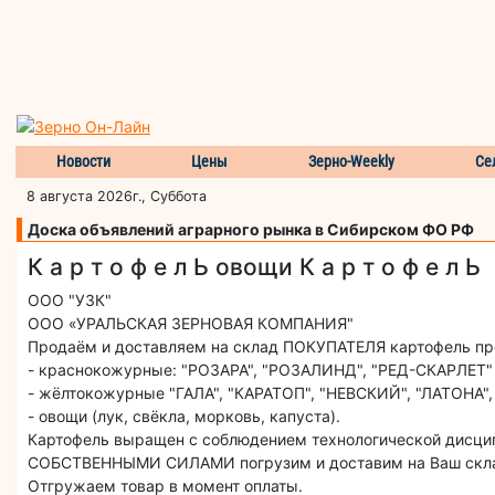
Новости
Цены
Зерно-Weekly
Се
8 августа 2026г., Суббота
Доска объявлений аграрного рынка в Сибирском ФО РФ
К а р т о ф е л Ь овощи К а р т о ф е л Ь
ООО "УЗК"
ООО «УРАЛЬСКАЯ ЗЕРНОВАЯ КОМПАНИЯ"
Продаём и доставляем на склад ПОКУПАТЕЛЯ картофель п
- краснокожурные: "РОЗАРА", "РОЗАЛИНД", "РЕД-СКАРЛЕТ"
- жёлтокожурные "ГАЛА", "КАРАТОП", "НЕВСКИЙ", "ЛАТОНА",
- овощи (лук, свёкла, морковь, капуста).
Картофель выращен с соблюдением технологической дисцип
СОБСТВЕННЫМИ СИЛАМИ погрузим и доставим на Ваш скл
Отгружаем товар в момент оплаты.