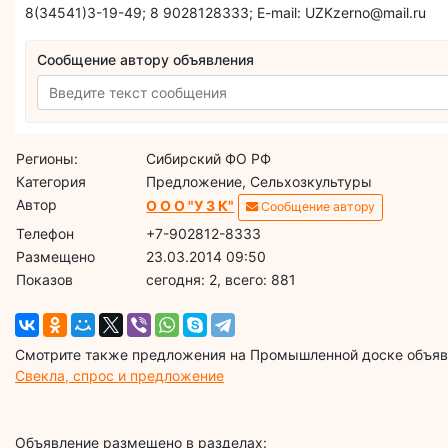
8(34541)3-19-49; 8 9028128333; E-mail: UZKzerno@mail.ru
Сообщение автору объявления
Регионы:
Сибирский ФО РФ
Категория
Предложение, Сельхозкультуры
Автор
О О О "У З К"
Сообщение автору
Телефон
+7-902812-8333
Размещено
23.03.2014 09:50
Показов
cегодня: 2, всего: 881
Смотрите также предложения на Промышленной доске объявл
Свекла, спрос и предложение
Объявление размещено в разделах: