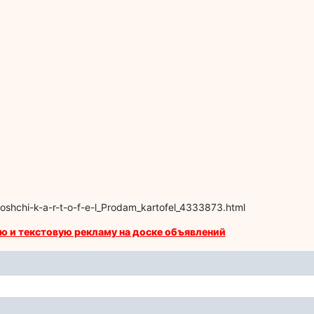
voshchi-k-a-r-t-o-f-e-l_Prodam_kartofel_4333873.html
ю и текстовую рекламу на доске объявлений