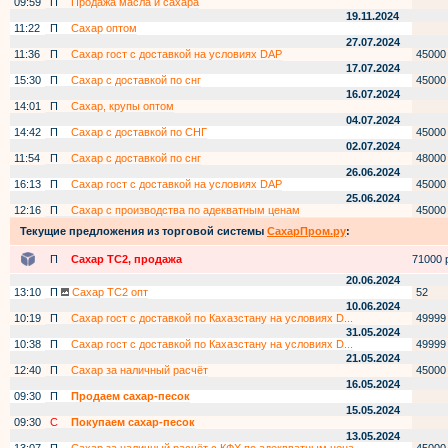
09:59
П
Продажа масла и сахара
19.11.2024
11:22
П
Сахар оптом
27.07.2024
11:36
П
Сахар гост с доставкой на условиях DAP
45000
17.07.2024
15:30
П
Сахар с доставкой по снг
45000
16.07.2024
14:01
П
Сахар, крупы оптом
04.07.2024
14:42
П
Сахар с доставкой по СНГ
45000
02.07.2024
11:54
П
Сахар с доставкой по снг
48000
26.06.2024
16:13
П
Сахар гост с доставкой на условиях DAP
45000
25.06.2024
12:16
П
Сахар с производства по адекватным ценам
45000
Текущие предложения из торговой системы
СахарПром.ру
:
П
Сахар ТС2, продажа
71000 р
20.06.2024
13:10
П
Сахар ТС2 опт
52
10.06.2024
10:19
П
Сахар гост с доставкой по Кахазстану на условиях D...
49999
31.05.2024
10:38
П
Сахар гост с доставкой по Кахазстану на условиях D...
49999
21.05.2024
12:40
П
Сахар за наличный расчёт
45000
16.05.2024
09:30
П
Продаем сахар-песок
15.05.2024
09:30
С
Покупаем сахар-песок
13.05.2024