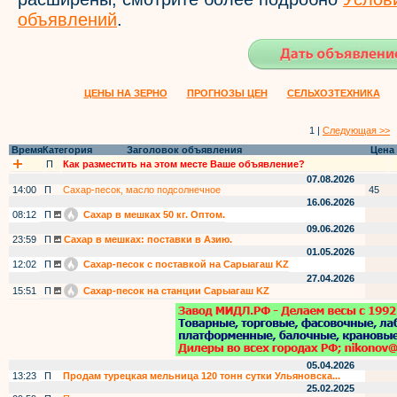
объявлений
.
ЦЕНЫ НА ЗЕРНО
ПРОГНОЗЫ ЦЕН
СЕЛЬХОЗТЕХНИКА
1 |
Следующая >>
Время
Категория
Заголовок объявления
Цена
П
Как разместить на этом месте Ваше объявление?
07.08.2026
14:00
П
Сахар-песок, масло подсолнечное
45
16.06.2026
08:12
П
Сахар в мешках 50 кг. Оптом.
09.06.2026
23:59
П
Сахар в мешках: поставки в Азию.
01.05.2026
12:02
П
Сахар-песок с поставкой на Сарыагаш KZ
27.04.2026
15:51
П
Сахар-песок на станции Сарыагаш KZ
05.04.2026
13:23
П
Продам турецкая мельница 120 тонн сутки Ульяновска...
25.02.2025