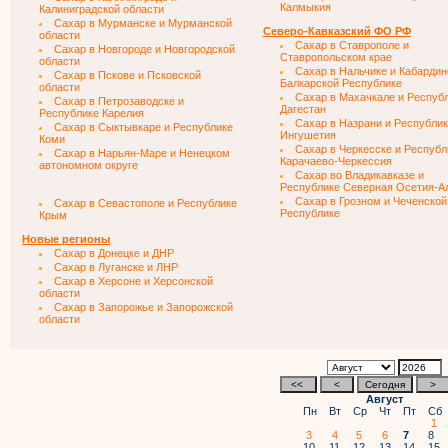
Калмыкия
Калиниградской области
Сахар в Мурманске и Мурманской
Северо-Кавказский ФО РФ
области
Сахар в Ставрополе и
Сахар в Новгороде и Новгородской
Ставропольском крае
области
Сахар в Нальчике и Кабардин
Сахар в Пскове и Псковской
Балкарской Республике
области
Сахар в Махачкале и Респуб
Сахар в Петрозаводске и
Дагестан
Республике Карелия
Сахар в Назрани и Республи
Сахар в Сыктывкаре и Республике
Ингушетия
Коми
Сахар в Черкесске и Республ
Сахар в Нарьян-Маре и Ненецком
Карачаево-Черкессия
автономном округе
Сахар во Владикавказе и
Республике Северная Осетия-А
Сахар в Грозном и Чеченской
Сахар в Севастополе и Республике
Республике
Крым
Новые регионы
Сахар в Донецке и ДНР
Сахар в Луганске и ЛНР
Сахар в Херсоне и Херсонской
области
Сахар в Запорожье и Запорожской
области
Август
Пн
Вт
Ср
Чт
Пт
Сб
1
3
4
5
6
7
8
10
11
12
13
14
15