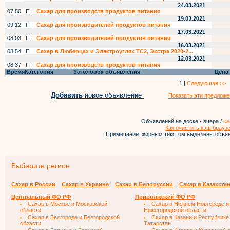
24.03.2021
07:50
П
Сахар для производств продуктов питания
19.03.2021
09:12
П
Сахар для производителей продуктов питания
17.03.2021
08:03
П
Сахар для производителей продуктов питания
16.03.2021
08:54
П
Сахар в Люберцах и Электроуглях ТС2, Экстра 2020-2...
12.03.2021
08:37
П
Сахар для производств продуктов питания
Время
Категория
Заголовок объявления
Цена
1 |
Следующая >>
Добавить
новое объявление
Показать эти предложе
се
Объявлений на доске - вчера /
Как очистить кэш брауз
Примечание: жирным текстом выделены объяв
Выберите регион
Сахар в России
Сахар в Украине
Сахар в Белоруссии
Сахар в Казахста
Центральный ФО РФ
Приволжский ФО РФ
Сахар в Москве и Московской
Сахар в Нижнем Новгороде и
области
Нижегородской области
Сахар в Белгороде и Белгородской
Сахар в Казани и Республике
области
Татарстан