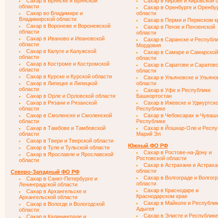
Сахар в Брянске и Брянской
Сахар в Кирове и Кировской 
области
Сахар в Оренбурге и Оренбу
Сахар во Владимире и
области
Владимирской области
Сахар в Перми и Пермском к
Сахар в Воронеже и Воронежской
Сахар в Пензе и Пензенской
области
области
Сахар в Иваново и Ивановской
Сахар в Саранске и Республ
области
Мордовия
Сахар в Калуге и Калужской
Сахар в Самаре и Самарской
области
области
Сахар в Костроме и Костромской
Сахар в Саратове и Саратов
области
области
Сахар в Курске и Курской области
Сахар в Ульяновске и Ульяно
Сахар в Липецке и Липецкой
области
области
Сахар в Уфе и Республике
Сахар в Орле и Орловской области
Башкортостан
Сахар в Рязани и Рязанской
Сахар в Ижевске и Удмуртск
области
Республике
Сахар в Смоленске и Смоленской
Сахар в Чебоксарах и Чуваш
области
Республике
Сахар в Тамбове и Тамбовской
Сахар в Йошкар-Оле и Респу
области
Марий Эл
Сахар в Твери и Тверской области
Южный ФО РФ
Сахар в Туле и Тульской области
Сахар в Ростове-на-Дону и
Сахар в Ярославле и Ярославской
Ростовской области
области
Сахар в Астрахани и Астраха
области
Северо-Западный ФО РФ
Сахар в Волгограде и Волгог
Сахар в Санкт-Петербурге и
области
Ленинградской области
Сахар в Краснодаре и
Сахар в Архангельске и
Краснодарском крае
Архангельской области
Сахар в Майкопе и Республи
Сахар в Вологде и Вологодской
Адыгея
области
Сахар в Элисте и Республике
Сахар в Калининграде и