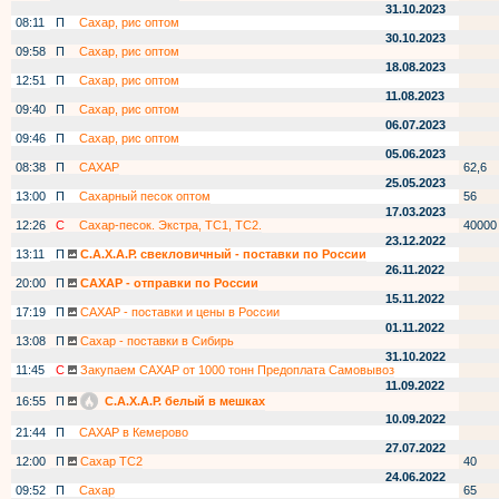
31.10.2023
08:11
П
Сахар, рис оптом
30.10.2023
09:58
П
Сахар, рис оптом
18.08.2023
12:51
П
Сахар, рис оптом
11.08.2023
09:40
П
Сахар, рис оптом
06.07.2023
09:46
П
Сахар, рис оптом
05.06.2023
08:38
П
САХАР
62,6
25.05.2023
13:00
П
Сахарный песок оптом
56
17.03.2023
12:26
С
Сахар-песок. Экстра, ТС1, ТС2.
40000
23.12.2022
13:11
П
С.А.Х.А.Р. свекловичный - поставки по России
26.11.2022
20:00
П
САХАР - отправки по России
15.11.2022
17:19
П
САХАР - поставки и цены в России
01.11.2022
13:08
П
Сахар - поставки в Сибирь
31.10.2022
11:45
С
Закупаем САХАР от 1000 тонн Предоплата Самовывоз
11.09.2022
16:55
П
С.А.Х.А.Р. белый в мешках
10.09.2022
21:44
П
САХАР в Кемерово
27.07.2022
12:00
П
Сахар ТС2
40
24.06.2022
09:52
П
Сахар
65