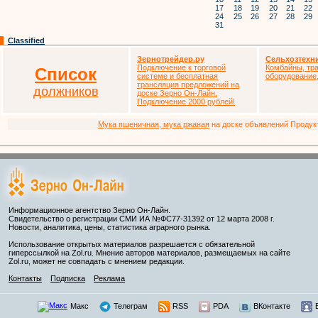
17
18
19
20
21
22
24
25
26
27
28
29
31
Classified
Зернотрейдер.ру
Сельхозтехн
Подключение к торговой
Комбайны, тра
Список
системе и бесплатная
оборудование,
трансляция предложений на
должников
доске Зерно Он-Лайн.
Подключение 2000 рублей!
Мука пшеничная, мука ржаная
на доске объявлений Продукто
Информационное агентство Зерно Он-Лайн.
Свидетельство о регистрации СМИ ИА №ФС77-31392 от 12 марта 2008 г.
Новости, аналитика, цены, статистика аграрного рынка.
Использование открытых материалов разрешается с обязательной
гиперссылкой на Zol.ru. Мнение авторов материалов, размещаемых на сайте
Zol.ru, может не совпадать с мнением редакции.
Контакты
Подписка
Реклама
Макс
Телеграм
RSS
PDA
ВКонтакте