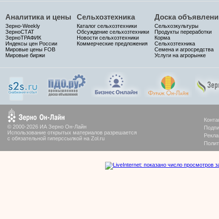
Аналитика и цены
Сельхозтехника
Доска объявлени
Зерно-Weekly
Каталог сельхозтехники
Сельхозкультуры
ЗерноСТАТ
Обсуждение сельхозтехники
Продукты переработки
ЗерноТРАФИК
Новости сельхозтехники
Корма
Индексы цен России
Коммерческие предложения
Сельхозтехника
Мировые цены FOB
Семена и агросредства
Мировые биржи
Услуги на агрорынке
Конта
© 2000-2026 ИА Зерно Он-Лайн
Подпи
Использование открытых материалов разрешается
Рекла
с обязательной гиперссылкой на Zol.ru
Полит