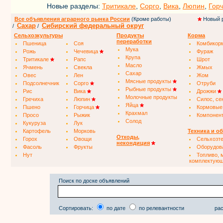
Новые разделы:
Тритикале
,
Сорго
,
Вика
,
Люпин
,
Гор
Все объявления аграрного рынка России
(Кроме работы)
Новый 
Сахар
Сибирский федеральный округ
/
/
Сельхозкультуры
Продукты
Корма
переработки
Пшеница
Соя
Комбикор
Мука
Рожь
Чечевица
Фураж
Крупа
Тритикале
Рапс
Шрот
Масло
Ячмень
Свекла
Жмых
Сахар
Овес
Лен
Жом
Мясные продукты
Подсолнечник
Сорго
Отруби
Рыбные продукты
Рис
Вика
Дрожжи
Молочные продукты
Гречиха
Люпин
Силос, се
Яйца
Пшено
Горчица
Кормовые
Крахмал
Просо
Рыжик
Компонен
Солод
Кукуруза
Лук
Картофель
Морковь
Техника и о
Отходы,
Горох
Овощи
Сельхозт
некондиция
Фасоль
Фрукты
Оборудов
Нут
Топливо, 
комплектую
Поиск по доске объявлений
Сортировать:
по дате
по релевантности
рас