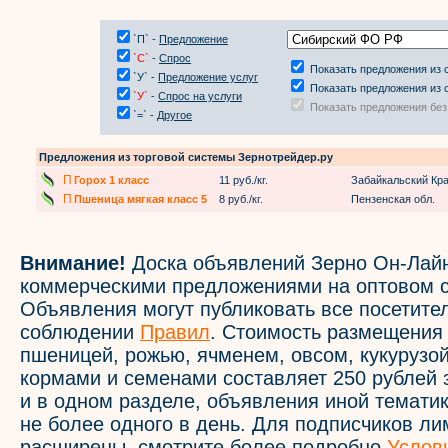
`П` -
Предложение
`С`
-
Спрос
Показать предложения из 
`У` -
Предложение услуг
Показать предложения из 
`У`
-
Спрос на услуги
Показать предложения без
`=` -
Другое
Предложения из торговой системы Зернотрейдер.ру
П
Горох 1 класс
11 руб./кг.
Забайкальский Кр
П
Пшеница мягкая класс 5
8 руб./кг.
Пензенская обл.
Внимание!
Доска объявлений Зерно Он-Лайн
коммерческими предложениями на оптовом с
Объявления могут публиковать все посетите
соблюдении
Правил
. Стоимость размещения
пшеницей, рожью, ячменем, овсом, кукурузой
кормами и семенами составляет 250 рублей 
и в одном разделе, объявления иной темати
не более одного в день. Для подписчиков л
расширены, смотрите более подробно
Услов