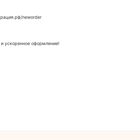
арация.рф/neworder
 и ускоренное оформление!