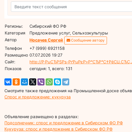
Регионы:
Сибирский ФО РФ
Категория
Предложение услуг, Сельхозкультуры
Автор
Носачев Сергей
Сообщение автору
Телефон
+7 (999) 6921158
Размещено
07.07.2026 19:27
Сайт:
http://Р·РµСЂРЅРѕ-РґРµРєР»Р°СЂР°С†РёСЏ.СЂС„
Показов
cегодня: 1, всего: 131
Смотрите также предложения на Промышленной доске объявл
Спрос и предложение: кукуруза
Объявление размещено в разделах:
Подсолнечник: спрос и предложение в Сибирском ФО РФ
Кукуруза: спрос и предложение в Сибирском ФО РФ