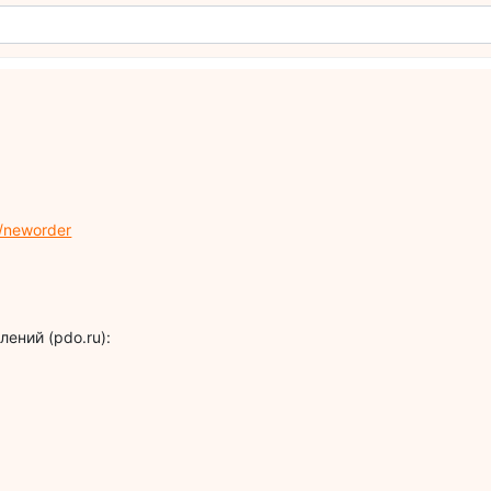
/neworder
ений (pdo.ru):