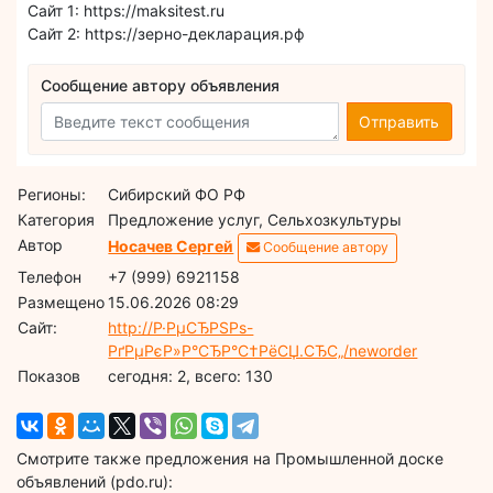
Сайт 1: https://maksitest.ru
Сайт 2: https://зерно-декларация.рф
Сообщение автору объявления
Отправить
Регионы:
Сибирский ФО РФ
Категория
Предложение услуг, Сельхозкультуры
Автор
Носачев Сергей
Сообщение автору
Телефон
+7 (999) 6921158
Размещено
15.06.2026 08:29
Сайт:
http://Р·РµСЂРЅРѕ-
РґРµРєР»Р°СЂР°С†РёСЏ.СЂС„/neworder
Показов
cегодня: 2, всего: 130
Смотрите также предложения на Промышленной доске
объявлений (pdo.ru):