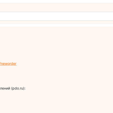
/neworder
ений (pdo.ru):