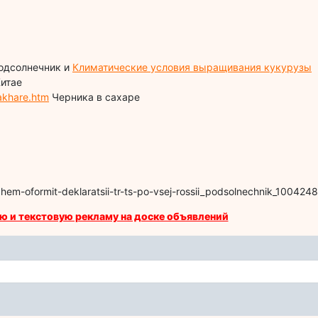
одсолнечник и
Климатические условия выращивания кукурузы
Китае
akhare.htm
Черника в сахаре
hem-oformit-deklaratsii-tr-ts-po-vsej-rossii_podsolnechnik_1004248
ю и текстовую рекламу на доске объявлений