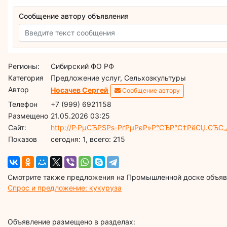
Сообщение автору объявления
Регионы:
Сибирский ФО РФ
Категория
Предложение услуг, Сельхозкультуры
Автор
Носачев Сергей
Сообщение автору
Телефон
+7 (999) 6921158
Размещено
21.05.2026 03:25
Сайт:
http://Р·РµСЂРЅРѕ-РґРµРєР»Р°СЂР°С†РёСЏ.СЂС„
Показов
cегодня: 1, всего: 215
Смотрите также предложения на Промышленной доске объявл
Спрос и предложение: кукуруза
Объявление размещено в разделах: