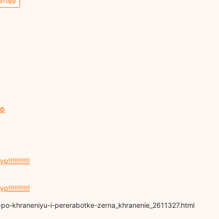
втору
РФ
!!!!!!!!!!
!!!!!!!!!!
i-po-khraneniyu-i-pererabotke-zerna_khranenie_2611327.html