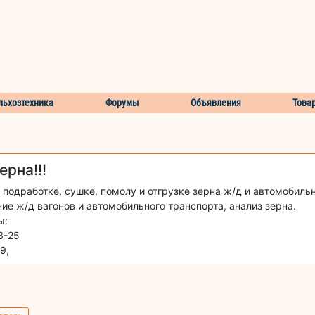
льхозтехника
Форумы
Объявления
Това
рна!!!
 подработке, сушке, помолу и отгрузке зерна ж/д и автомобил
е ж/д вагонов и автомобильного транспорта, анализ зерна.
ы:
3-25
9,